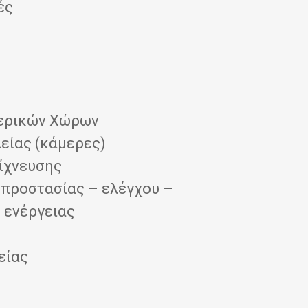
ές
τερικών Χώρων
είας (κάμερες)
ίχνευσης
προστασίας – ελέγχου –
 ενέργειας
είας