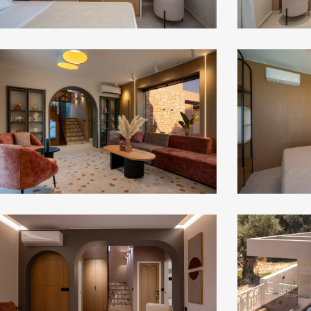
red
red
28
32
red
red
47
43