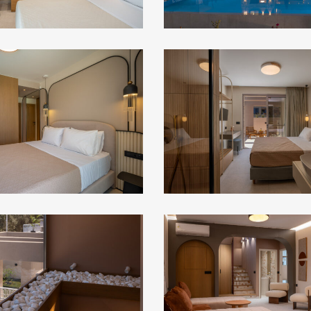
red
34
red
46