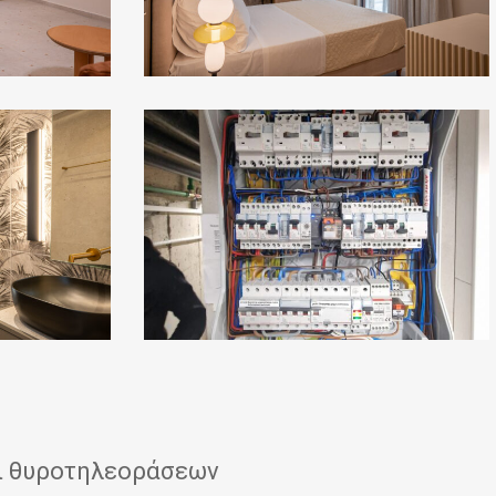
0-
02-
05-
65c6a37f8e2874f1c1642582e2fce6e857ea6aba960f033b07
ι θυροτηλεοράσεων