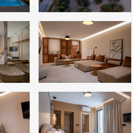
red
45
red
48